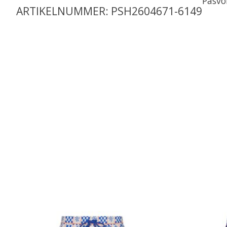
Pasvo
ARTIKELNUMMER: PSH2604671-6149
Items van productcarrousel