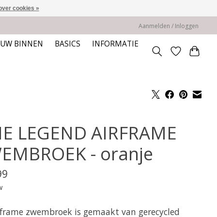
over cookies »
Aanmelden / Inloggen
EUW BINNEN
BASICS
INFORMATIE
E LEGEND AIRFRAME
EMBROEK - oranje
99
w
rframe zwembroek is gemaakt van gerecycled