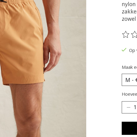
nylon
zakke
zowel
De be
Op 
Maak e
Hoeveel