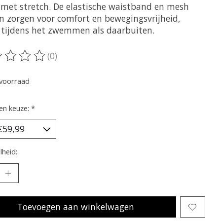
 met stretch. De elastische waistband en mesh
n zorgen voor comfort en bewegingsvrijheid,
 tijdens het zwemmen als daarbuiten.
(0)
oordeling van dit product is
0
van de 5
voorraad
en keuze:
*
heid:
Toevoegen aan winkelwagen