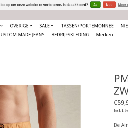
kies op om onze website te verbeteren. Is dat akkoord?
Ja
Nee
Meer 
OVERIGE
SALE
TASSEN/PORTEMONNEE
NI
CUSTOM MADE JEANS
BEDRIJFSKLEDING
Merken
PM
ZW
€59,
Incl. bt
De Ai