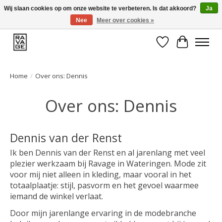
Wij slaan cookies op om onze website te verbeteren. Is dat akkoord?
Ja
Nee
Meer over cookies »
EEN GROOT ASSORTIMENT VAN TOP MERKEN!
Verlanglijst
Winkelwa
Home
/
Over ons: Dennis
Over ons: Dennis
Dennis van der Renst
Ik ben Dennis van der Renst en al jarenlang met veel
plezier werkzaam bij Ravage in Wateringen. Mode zit
voor mij niet alleen in kleding, maar vooral in het
totaalplaatje: stijl, pasvorm en het gevoel waarmee
iemand de winkel verlaat.
Door mijn jarenlange ervaring in de modebranche