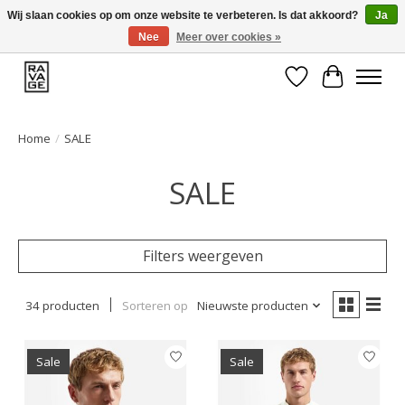
Wij slaan cookies op om onze website te verbeteren. Is dat akkoord?
Ja
Nee
Meer over cookies »
EEN GROOT ASSORTIMENT VAN TOP MERKEN!
Verlanglijst
Winkelwa
Home
/
SALE
SALE
Filters weergeven
34 producten
Sorteren op
Nieuwste producten
Sale
Sale