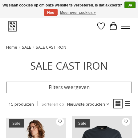
Wij slaan cookies op om onze website te verbeteren. Is dat akkoord?
Ja
Nee
Meer over cookies »
EEN GROOT ASSORTIMENT VAN TOP MERKEN!
Verlanglijst
Winkelwa
Home
/
SALE
/
SALE CAST IRON
SALE CAST IRON
Filters weergeven
15 producten
Sorteren op
Nieuwste producten
Sale
Sale