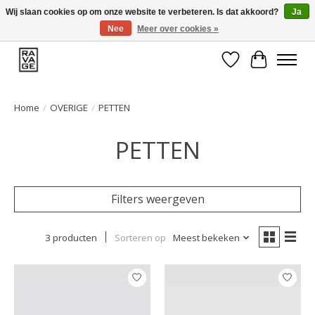
Wij slaan cookies op om onze website te verbeteren. Is dat akkoord?
Ja
Nee
Meer over cookies »
EEN GROOT ASSORTIMENT VAN TOP MERKEN!
Verlanglijst
Winkelwa
Home
/
OVERIGE
/
PETTEN
PETTEN
Filters weergeven
3 producten
Sorteren op
Meest bekeken