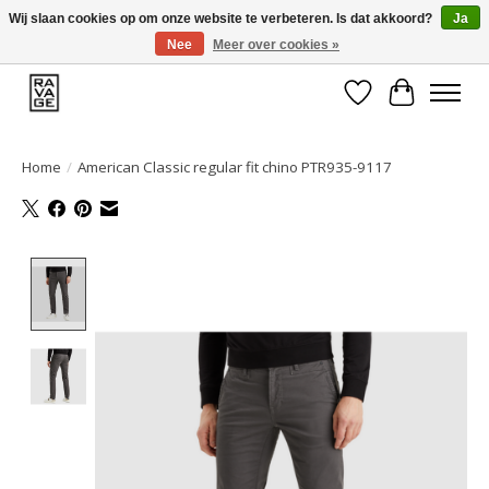
Wij slaan cookies op om onze website te verbeteren. Is dat akkoord?
Ja
Nee
Meer over cookies »
EEN GROOT ASSORTIMENT VAN TOP MERKEN!
Verlanglijst
Winkelwa
Home
/
American Classic regular fit chino PTR935-9117
Product image slideshow Items