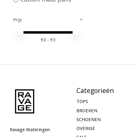
Prijs
Minimale prijswaarde
Price maximum value
€
0
- €
5
Categorieën
TOPS
BROEKEN
SCHOENEN
OVERIGE
Ravage Wateringen
SALE