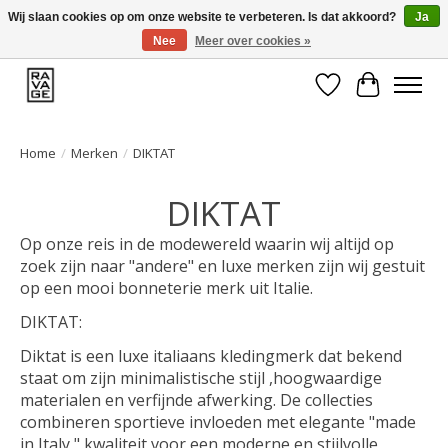
Wij slaan cookies op om onze website te verbeteren. Is dat akkoord?
Ja
Nee
Meer over cookies »
EEN GROOT ASSORTIMENT VAN TOP MERKEN!
Verlanglijst
Winkelwa
Home
/
Merken
/
DIKTAT
DIKTAT
Op onze reis in de modewereld waarin wij altijd op
zoek zijn naar "andere" en luxe merken zijn wij gestuit
op een mooi bonneterie merk uit Italie.
DIKTAT:
Diktat is een luxe italiaans kledingmerk dat bekend
staat om zijn minimalistische stijl ,hoogwaardige
materialen en verfijnde afwerking. De collecties
combineren sportieve invloeden met elegante "made
in Italy " kwaliteit voor een moderne en stijlvolle