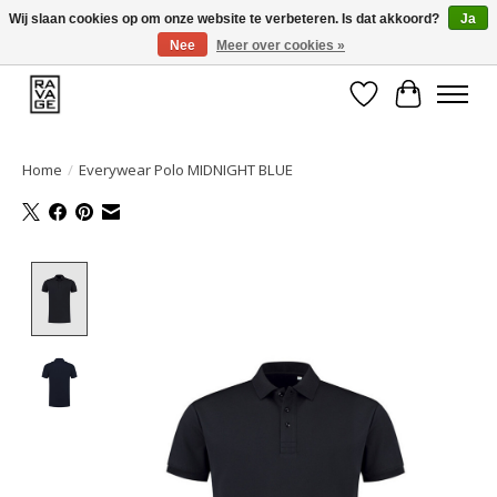
Wij slaan cookies op om onze website te verbeteren. Is dat akkoord?
Ja
Nee
Meer over cookies »
EEN GROOT ASSORTIMENT VAN TOP MERKEN!
Verlanglijst
Winkelwa
Home
/
Everywear Polo MIDNIGHT BLUE
Product image slideshow Items