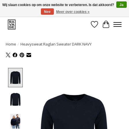
Wij slaan cookies op om onze website te verbeteren. Is dat akkoord?
Ja
Nee
Meer over cookies »
EEN GROOT ASSORTIMENT VAN TOP MERKEN!
Verlanglijst
Winkelwa
Home
/
Heavysweat Raglan Sweater DARK NAVY
Product image slideshow Items