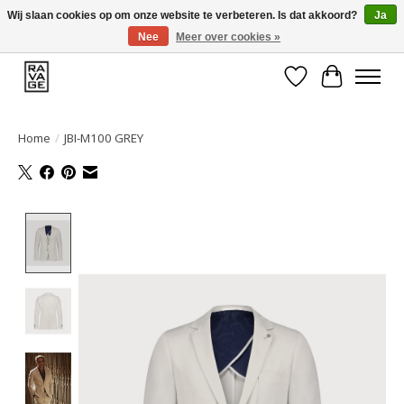
Wij slaan cookies op om onze website te verbeteren. Is dat akkoord?
Ja
Nee
Meer over cookies »
EEN GROOT ASSORTIMENT VAN TOP MERKEN!
Verlanglijst
Winkelwa
Home
/
JBI-M100 GREY
Product image slideshow Items