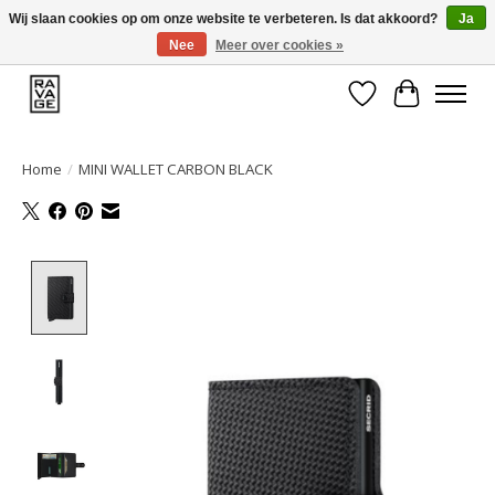
Wij slaan cookies op om onze website te verbeteren. Is dat akkoord?
Ja
Nee
Meer over cookies »
EEN GROOT ASSORTIMENT VAN TOP MERKEN!
Verlanglijst
Winkelwa
Home
/
MINI WALLET CARBON BLACK
Product image slideshow Items