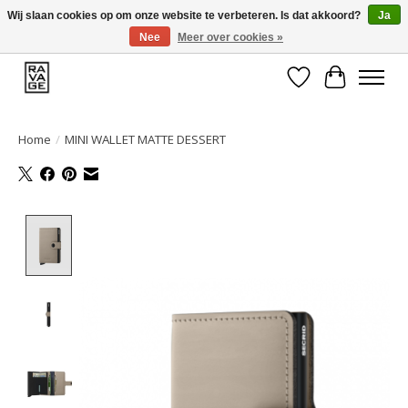
Wij slaan cookies op om onze website te verbeteren. Is dat akkoord?
Ja
Nee
Meer over cookies »
EEN GROOT ASSORTIMENT VAN TOP MERKEN!
Verlanglijst
Winkelwa
Home
/
MINI WALLET MATTE DESSERT
Product image slideshow Items