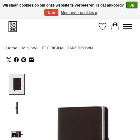
Wij slaan cookies op om onze website te verbeteren. Is dat akkoord?
Ja
Nee
Meer over cookies »
EEN GROOT ASSORTIMENT VAN TOP MERKEN!
Verlanglijst
Winkelwa
Home
/
MINI WALLET ORIGINAL DARK BROWN
Product image slideshow Items