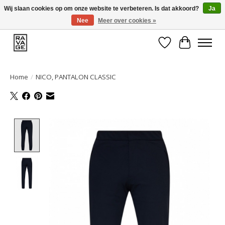
Wij slaan cookies op om onze website te verbeteren. Is dat akkoord?
Ja
Nee
Meer over cookies »
EEN GROOT ASSORTIMENT VAN TOP MERKEN!
Verlanglijst
Winkelwa
Home
/
NICO, PANTALON CLASSIC
Product image slideshow Items