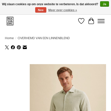
Wij slaan cookies op om onze website te verbeteren. Is dat akkoord?
Ja
Nee
Meer over cookies »
EEN GROOT ASSORTIMENT VAN TOP MERKEN!
Verlanglijst
Winkelwa
Home
/
OVERHEMD VAN EEN LINNENBLEND
Product image slideshow Items