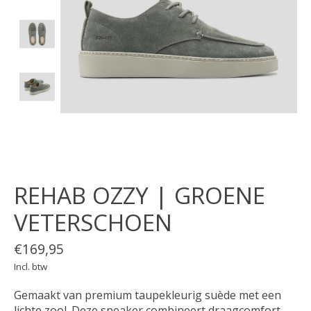
REHAB OZZY | GROENE
VETERSCHOEN
€169,95
Incl. btw
Gemaakt van premium taupekleurig suède met een
lichte zool. Deze sneaker combineert draagcomfort