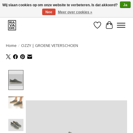
Wij slaan cookies op om onze website te verbeteren. Is dat akkoord?
Ja
Nee
Meer over cookies »
EEN GROOT ASSORTIMENT VAN TOP MERKEN!
Verlanglijst
Winkelwa
Home
/
OZZY | GROENE VETERSCHOEN
Product image slideshow Items