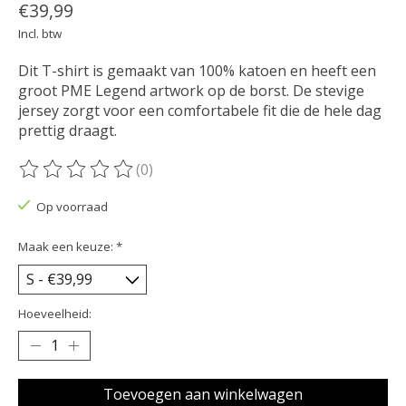
€39,99
Incl. btw
Dit T-shirt is gemaakt van 100% katoen en heeft een
groot PME Legend artwork op de borst. De stevige
jersey zorgt voor een comfortabele fit die de hele dag
prettig draagt.
(0)
De beoordeling van dit product is
0
van de 5
Op voorraad
Maak een keuze:
*
Hoeveelheid:
Toevoegen aan winkelwagen