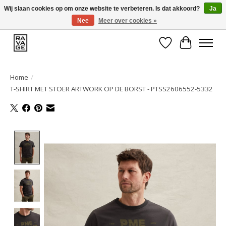
Wij slaan cookies op om onze website te verbeteren. Is dat akkoord?
Ja
Nee
Meer over cookies »
EEN GROOT ASSORTIMENT VAN TOP MERKEN!
Verlanglijst
Winkelwa
Home
/
T-SHIRT MET STOER ARTWORK OP DE BORST - PTSS2606552-5332
Product image slideshow Items