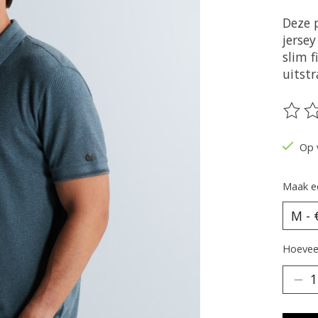
Deze 
jerse
slim f
uitstr
De be
Op 
Maak e
Hoeveel