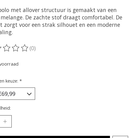
polo met allover structuur is gemaakt van een
y melange. De zachte stof draagt comfortabel. De
it zorgt voor een strak silhouet en een moderne
aling.
(0)
oordeling van dit product is
0
van de 5
voorraad
en keuze:
*
heid: