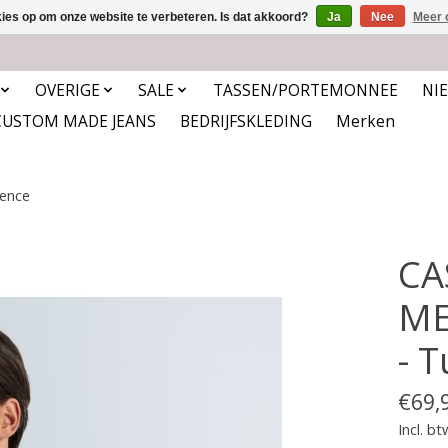
kies op om onze website te verbeteren. Is dat akkoord?
Ja
Nee
Meer 
OVERIGE
SALE
TASSEN/PORTEMONNEE
NI
CUSTOM MADE JEANS
BEDRIJFSKLEDING
Merken
ence
CA
ME
- 
€69,
Incl. bt