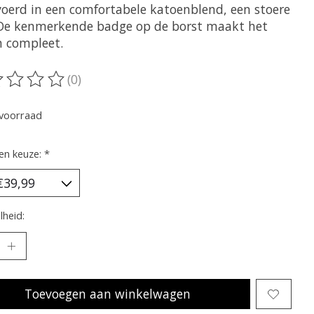
voerd in een comfortabele katoenblend, een stoere
 De kenmerkende badge op de borst maakt het
n compleet.
(0)
oordeling van dit product is
0
van de 5
voorraad
en keuze:
*
heid:
Toevoegen aan winkelwagen