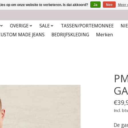
kies op om onze website te verbeteren. Is dat akkoord?
Ja
Nee
Meer 
OVERIGE
SALE
TASSEN/PORTEMONNEE
NI
CUSTOM MADE JEANS
BEDRIJFSKLEDING
Merken
PM
GA
€39,
Incl. bt
De ga