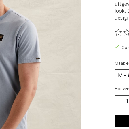
uitge
look.
desig
De be
Op 
Maak e
Hoeveel