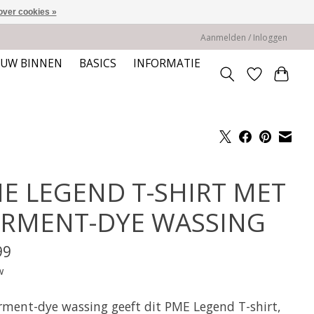
over cookies »
Aanmelden / Inloggen
EUW BINNEN
BASICS
INFORMATIE
E LEGEND T-SHIRT MET
RMENT-DYE WASSING
99
w
rment-dye wassing geeft dit PME Legend T-shirt,