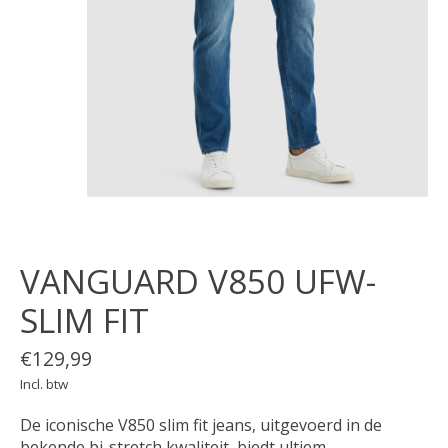
VANGUARD V850 UFW-
SLIM FIT
€129,99
Incl. btw
De iconische V850 slim fit jeans, uitgevoerd in de
bekende bi-stretch kwaliteit, biedt ultiem