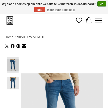
Wij slaan cookies op om onze website te verbeteren. Is dat akkoord?
Ja
Nee
Meer over cookies »
EEN GROOT ASSORTIMENT VAN TOP MERKEN!
Verlanglijst
Winkelwa
Home
/
V850 UFW-SLIM FIT
Product image slideshow Items