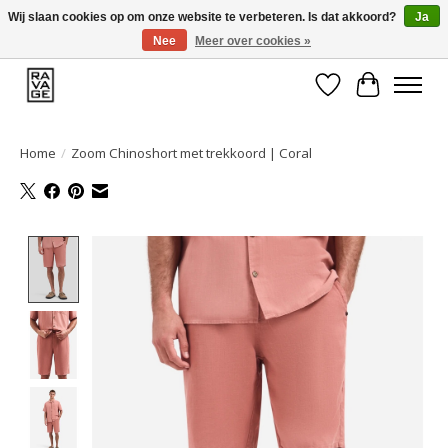
Wij slaan cookies op om onze website te verbeteren. Is dat akkoord?
Ja
Nee
Meer over cookies »
EEN GROOT ASSORTIMENT VAN TOP MERKEN!
Verlanglijst
Winkelwa
Home
/
Zoom Chinoshort met trekkoord | Coral
Product image slideshow Items