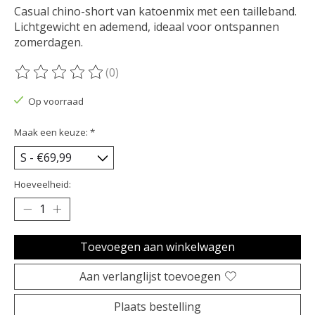
Casual chino-short van katoenmix met een tailleband.
Lichtgewicht en ademend, ideaal voor ontspannen
zomerdagen.
(0)
De beoordeling van dit product is
0
van de 5
Op voorraad
Maak een keuze:
*
Hoeveelheid:
Toevoegen aan winkelwagen
Aan verlanglijst toevoegen
Plaats bestelling