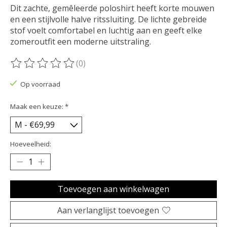
Dit zachte, gemêleerde poloshirt heeft korte mouwen
en een stijlvolle halve ritssluiting. De lichte gebreide
stof voelt comfortabel en luchtig aan en geeft elke
zomeroutfit een moderne uitstraling.
(0)
De beoordeling van dit product is
0
van de 5
Op voorraad
Maak een keuze:
*
Hoeveelheid:
Toevoegen aan winkelwagen
Aan verlanglijst toevoegen