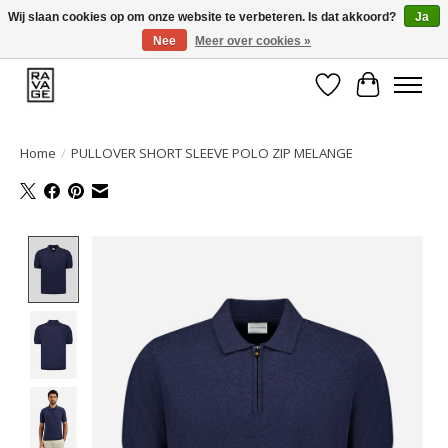
Wij slaan cookies op om onze website te verbeteren. Is dat akkoord?
Ja
Nee
Meer over cookies »
EEN GROOT ASSORTIMENT VAN TOP MERKEN!
Verlanglijst
Winkelwa
Home
/
PULLOVER SHORT SLEEVE POLO ZIP MELANGE
Product image slideshow Items