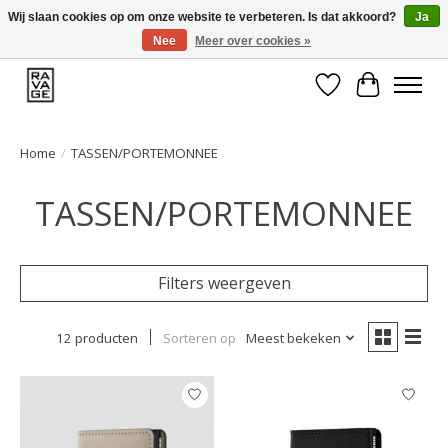
Wij slaan cookies op om onze website te verbeteren. Is dat akkoord?
Ja
Nee
Meer over cookies »
EEN GROOT ASSORTIMENT VAN TOP MERKEN!
Verlanglijst
Winkelwa
Home
/
TASSEN/PORTEMONNEE
TASSEN/PORTEMONNEE
Filters weergeven
12 producten
Sorteren op
Meest bekeken