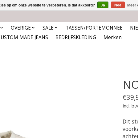
kies op om onze website te verbeteren. Is dat akkoord?
Ja
Nee
Meer 
OVERIGE
SALE
TASSEN/PORTEMONNEE
NI
CUSTOM MADE JEANS
BEDRIJFSKLEDING
Merken
NO
€39,
Incl. bt
Dit st
voork
achte