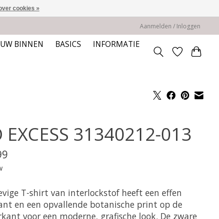
over cookies »
Aanmelden / Inloggen
EUW BINNEN
BASICS
INFORMATIE
 EXCESS 31340212-013
99
w
evige T-shirt van interlockstof heeft een effen
ant en een opvallende botanische print op de
rkant voor een moderne, grafische look. De zware