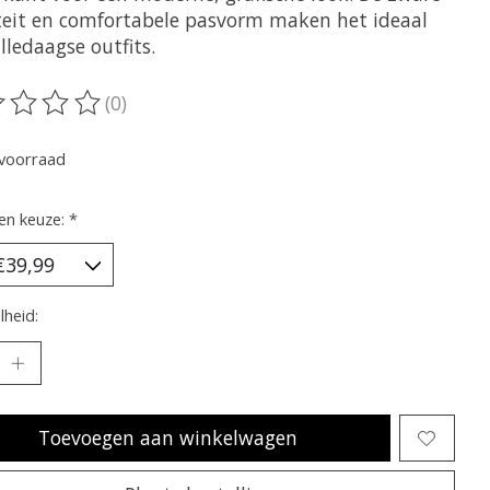
teit en comfortabele pasvorm maken het ideaal
lledaagse outfits.
(0)
oordeling van dit product is
0
van de 5
voorraad
en keuze:
*
heid:
Toevoegen aan winkelwagen