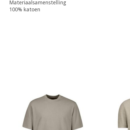
Materiaalsamenstelling

100% katoen
Items van productcarrousel