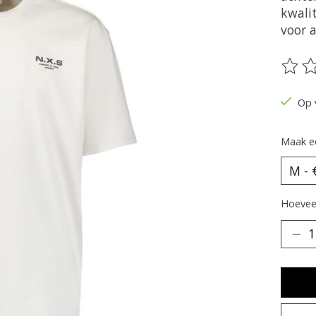
kwali
voor a
De be
Op 
Maak e
Hoeveel