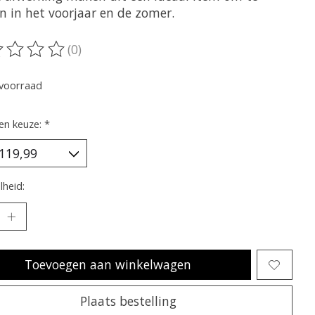
n in het voorjaar en de zomer.
(0)
oordeling van dit product is
0
van de 5
voorraad
en keuze:
*
heid:
Toevoegen aan winkelwagen
Plaats bestelling