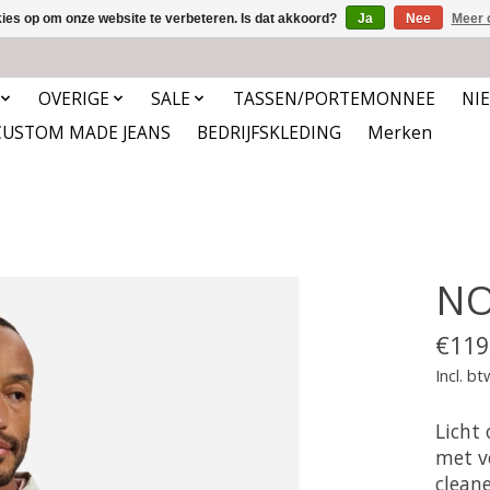
kies op om onze website te verbeteren. Is dat akkoord?
Ja
Nee
Meer 
OVERIGE
SALE
TASSEN/PORTEMONNEE
NI
CUSTOM MADE JEANS
BEDRIJFSKLEDING
Merken
NO
€119
Incl. bt
Licht
met v
clean