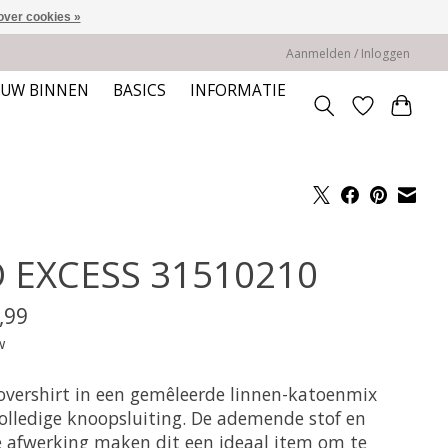
over cookies »
Aanmelden / Inloggen
EUW BINNEN
BASICS
INFORMATIE
 EXCESS 31510210
,99
w
 overshirt in een gemêleerde linnen-katoenmix
olledige knoopsluiting. De ademende stof en
e afwerking maken dit een ideaal item om te