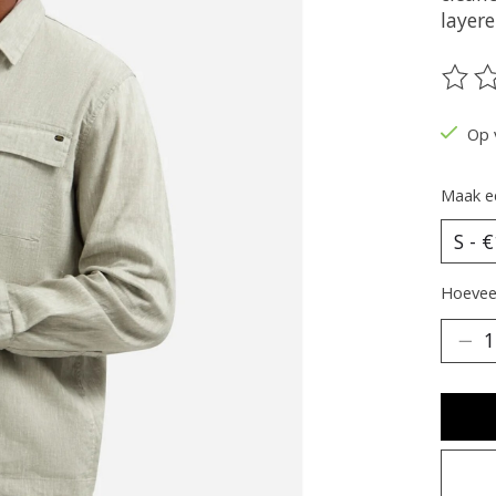
layere
De be
Op 
Maak e
Hoeveel