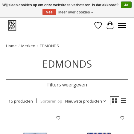
Wij slaan cookies op om onze website te verbeteren. Is dat akkoord?
Ja
Nee
Meer over cookies »
EEN GROOT ASSORTIMENT VAN TOP MERKEN!
Verlanglijst
Winkelwa
Home
/
Merken
/
EDMONDS
EDMONDS
Filters weergeven
15 producten
Sorteren op
Nieuwste producten