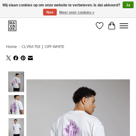
Wij slaan cookies op om onze website te verbeteren. Is dat akkoord?
Ja
Nee
Meer over cookies »
EEN GROOT ASSORTIMENT VAN TOP MERKEN!
Verlanglijst
Winkelwa
Home
/
CLYRA TEE | OFF-WHITE
Product image slideshow Items