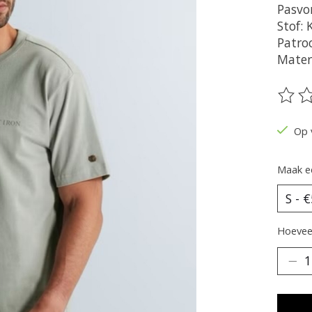
Pasvo
Stof:
Patroo
Mater
De be
Op 
Maak e
Hoeveel