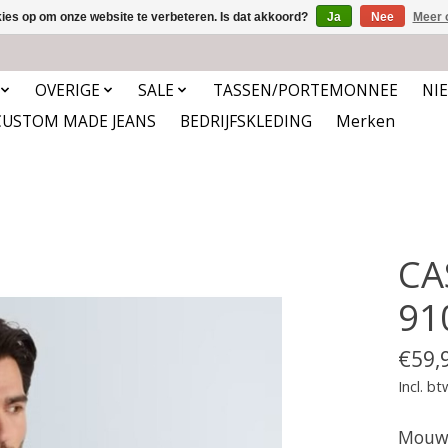
kies op om onze website te verbeteren. Is dat akkoord?
Ja
Nee
Meer 
OVERIGE
SALE
TASSEN/PORTEMONNEE
NI
CUSTOM MADE JEANS
BEDRIJFSKLEDING
Merken
CA
91
€59,
Incl. bt
Mouwl