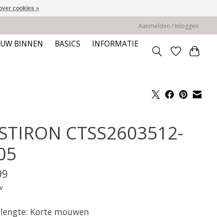
over cookies »
Aanmelden / Inloggen
EUW BINNEN
BASICS
INFORMATIE
STIRON CTSS2603512-
05
99
w
engte: Korte mouwen