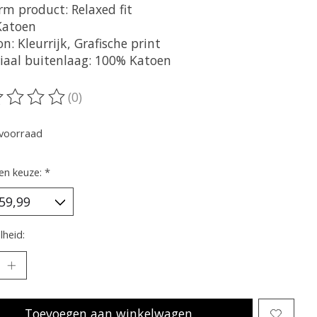
rm product: Relaxed fit
 Katoen
n: Kleurrijk, Grafische print
iaal buitenlaag: 100% Katoen
(0)
oordeling van dit product is
0
van de 5
voorraad
en keuze:
*
heid:
Toevoegen aan winkelwagen