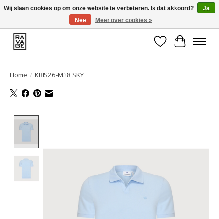
Wij slaan cookies op om onze website te verbeteren. Is dat akkoord?
Ja
Nee
Meer over cookies »
EEN GROOT ASSORTIMENT VAN TOP MERKEN!
Verlanglijst
Winkelwa
Home
/
KBIS26-M38 SKY
Product image slideshow Items