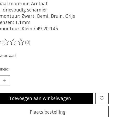
iaal montuur: Acetaat
: drievoudig scharnier
 montuur: Zwart, Demi, Bruin, Grijs
lenzen: 1,1mm
montuur: Klein / 49-20-145
(0)
oordeling van dit product is
0
van de 5
voorraad
heid:
Toevoegen aan winkelwagen
Plaats bestelling