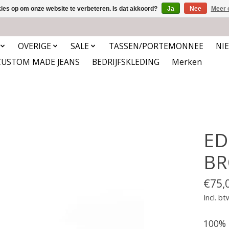
kies op om onze website te verbeteren. Is dat akkoord?
Ja
Nee
Meer 
OVERIGE
SALE
TASSEN/PORTEMONNEE
NI
CUSTOM MADE JEANS
BEDRIJFSKLEDING
Merken
ED
B
€75,
Incl. bt
100% 