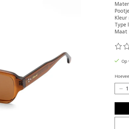
Mater
Pootje
Kleur
Type 
Maat 
De be
Op 
Hoeveel