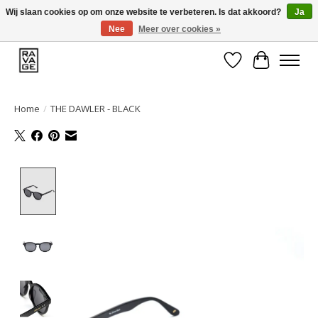
Wij slaan cookies op om onze website te verbeteren. Is dat akkoord?
Ja
Nee
Meer over cookies »
EEN GROOT ASSORTIMENT VAN TOP MERKEN!
Verlanglijst
Winkelwa
Home
/
THE DAWLER - BLACK
Product image slideshow Items