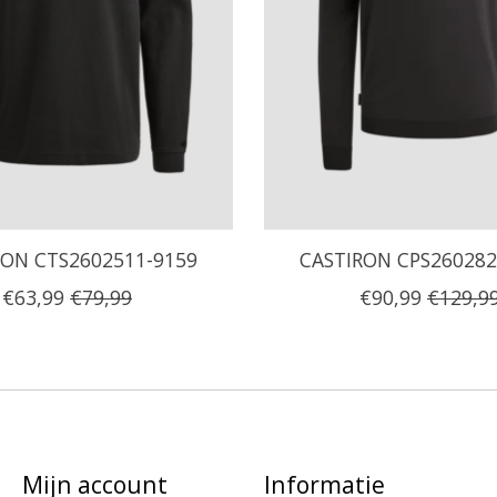
RON CTS2602511-9159
CASTIRON CPS260282
€63,99
€79,99
€90,99
€129,9
Mijn account
Informatie