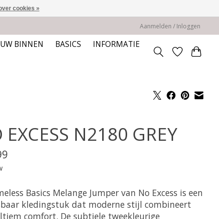
over cookies »
Aanmelden / Inloggen
EUW BINNEN
BASICS
INFORMATIE
 EXCESS N2180 GREY
99
w
meless Basics Melange Jumper van No Excess is een
baar kledingstuk dat moderne stijl combineert
ltiem comfort. De subtiele tweekleurige