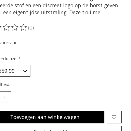
eerde stof en een discreet logo op de borst geven
i een eigentijdse uitstraling. Deze trui me
(0)
oordeling van dit product is
0
van de 5
voorraad
en keuze:
*
heid:
Toevoegen aan winkelwagen