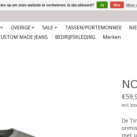
kies op om onze website te verbeteren. Is dat akkoord?
Ja
Nee
Meer 
OVERIGE
SALE
TASSEN/PORTEMONNEE
NI
CUSTOM MADE JEANS
BEDRIJFSKLEDING
Merken
NO
€59,
Incl. bt
De Ti
onmis
met u