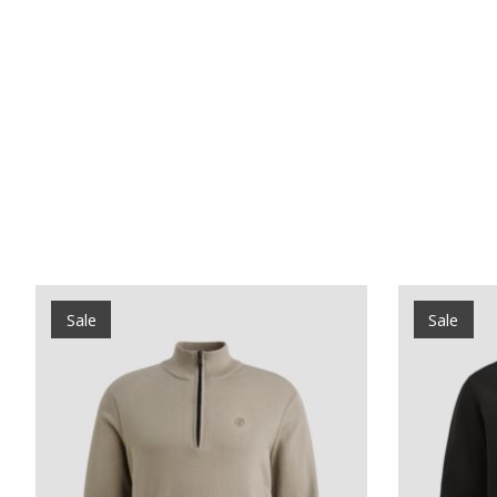
Items van productcarrousel
Sale
Sale