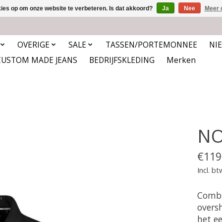
kies op om onze website te verbeteren. Is dat akkoord?
Ja
Nee
Meer 
OVERIGE
SALE
TASSEN/PORTEMONNEE
NI
CUSTOM MADE JEANS
BEDRIJFSKLEDING
Merken
NO
€119
Incl. bt
Combin
overs
het e