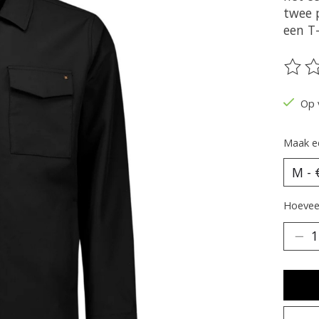
twee 
een T
De be
Op 
Maak e
Hoeveel