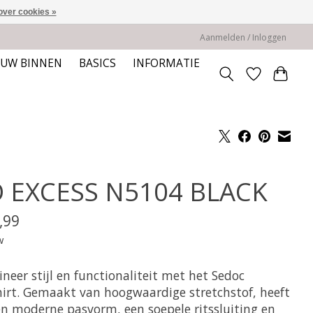
over cookies »
Aanmelden / Inloggen
EUW BINNEN
BASICS
INFORMATIE
 EXCESS N5104 BLACK
,99
w
eer stijl en functionaliteit met het Sedoc
hirt. Gemaakt van hoogwaardige stretchstof, heeft
en moderne pasvorm, een soepele ritssluiting en