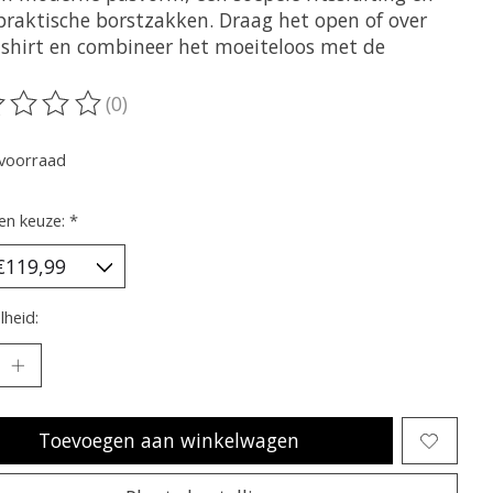
praktische borstzakken. Draag het open of over
-shirt en combineer het moeiteloos met de
(0)
oordeling van dit product is
0
van de 5
voorraad
en keuze:
*
heid:
Toevoegen aan winkelwagen