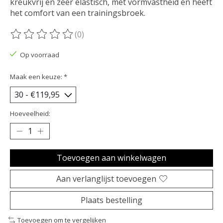
kreukvrij en zeer elastisch, met vormvastheid en heeft
het comfort van een trainingsbroek.
(0)
De beoordeling van dit product is
0
van de 5
Op voorraad
Maak een keuze:
*
Hoeveelheid:
Toevoegen aan winkelwagen
Aan verlanglijst toevoegen
Plaats bestelling
Toevoegen om te vergelijken