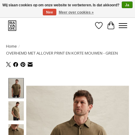
Wij slaan cookies op om onze website te verbeteren. Is dat akkoord?
Ja
Nee
Meer over cookies »
EEN GROOT ASSORTIMENT VAN TOP MERKEN!
Verlanglijst
Winkelwa
Home
/
OVERHEMD MET ALLOVER PRINT EN KORTE MOUWEN - GREEN
Product image slideshow Items