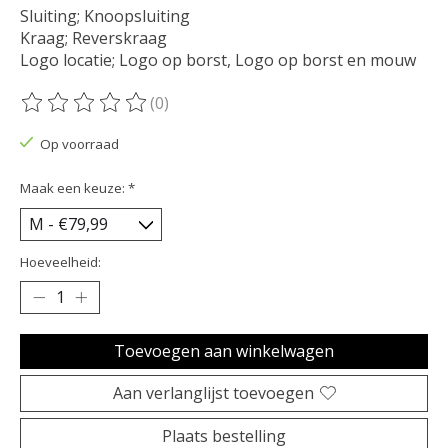
Sluiting; Knoopsluiting
Kraag; Reverskraag
Logo locatie; Logo op borst, Logo op borst en mouw
(0)
De beoordeling van dit product is
0
van de 5
Op voorraad
Maak een keuze:
*
Hoeveelheid:
Toevoegen aan winkelwagen
Aan verlanglijst toevoegen
Plaats bestelling