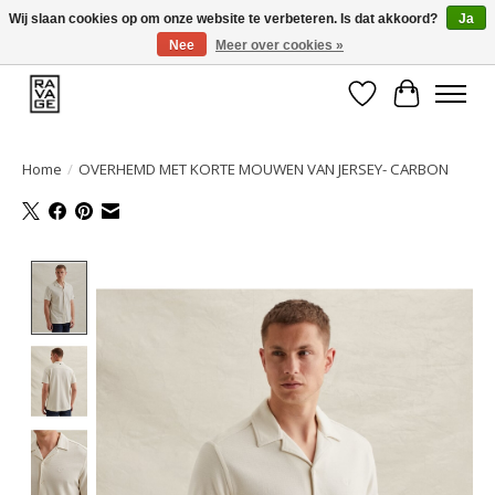
Wij slaan cookies op om onze website te verbeteren. Is dat akkoord?
Ja
Nee
Meer over cookies »
EEN GROOT ASSORTIMENT VAN TOP MERKEN!
Verlanglijst
Winkelwa
Home
/
OVERHEMD MET KORTE MOUWEN VAN JERSEY- CARBON
Product image slideshow Items