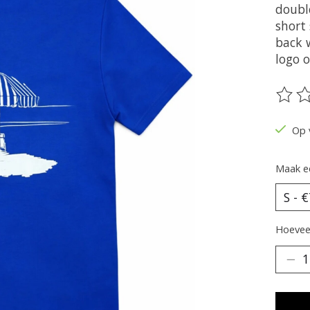
double
short
back w
logo o
De be
Op 
Maak e
Hoeveel