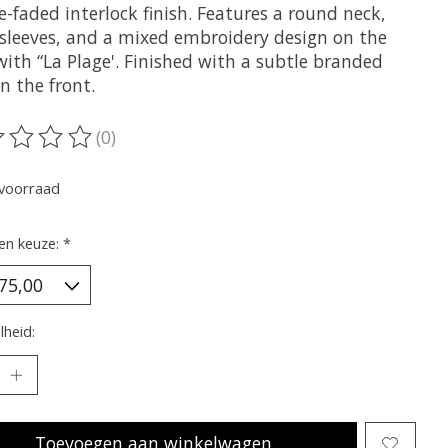
-faded interlock finish. Features a round neck,
 sleeves, and a mixed embroidery design on the
ith “La Plage'. Finished with a subtle branded
n the front.
(0)
oordeling van dit product is
0
van de 5
voorraad
en keuze:
*
heid:
Toevoegen aan winkelwagen