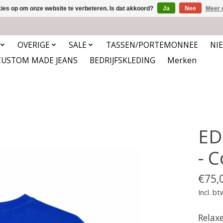
kies op om onze website te verbeteren. Is dat akkoord?
Ja
Nee
Meer 
OVERIGE
SALE
TASSEN/PORTEMONNEE
NI
CUSTOM MADE JEANS
BEDRIJFSKLEDING
Merken
ED
- C
€75,
Incl. bt
Relaxe