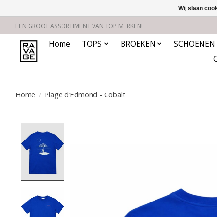
Wij slaan coo
EEN GROOT ASSORTIMENT VAN TOP MERKEN!
Home
TOPS
BROEKEN
SCHOENEN
Home
/
Plage d’Edmond - Cobalt
Product image slideshow Items