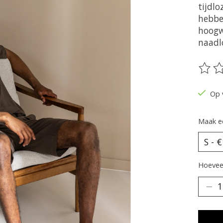
tijdl
hebbe
hoogw
naadl
De be
Op 
Maak e
Hoeveel