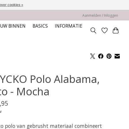
over cookies »
Aanmelden / Inloggen
EUW BINNEN
BASICS
INFORMATIE
YCKO Polo Alabama,
co - Mocha
,95
w
co polo van gebrusht materiaal combineert