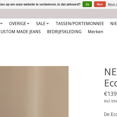
kies op om onze website te verbeteren. Is dat akkoord?
Ja
Nee
Meer 
OVERIGE
SALE
TASSEN/PORTEMONNEE
NI
CUSTOM MADE JEANS
BEDRIJFSKLEDING
Merken
NE
Ec
€139
Incl. bt
De Ec