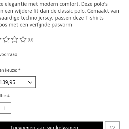
oze elegantie met modern comfort. Deze polo's
n een wijdere fit dan de classic polo. Gemaakt van
aardige techno jersey, passen deze T-shirts
oos met een verfijnde pasvorm
(0)
oordeling van dit product is
0
van de 5
voorraad
en keuze:
*
heid:
Toevoegen aan winkelwagen