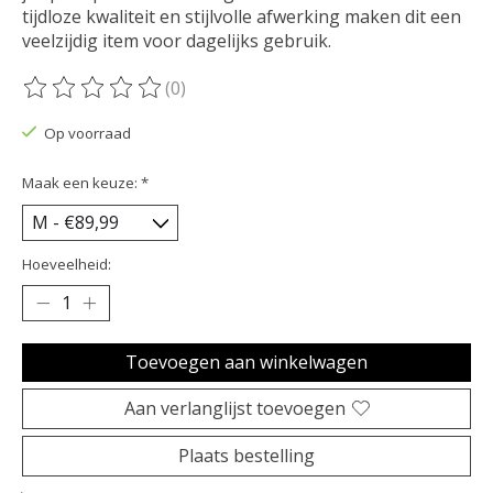
tijdloze kwaliteit en stijlvolle afwerking maken dit een
veelzijdig item voor dagelijks gebruik.
(0)
De beoordeling van dit product is
0
van de 5
Op voorraad
Maak een keuze:
*
Hoeveelheid:
Toevoegen aan winkelwagen
Aan verlanglijst toevoegen
Plaats bestelling