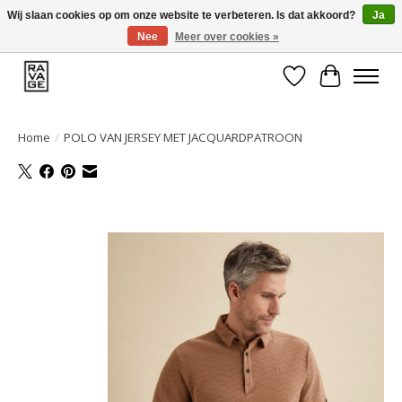
Wij slaan cookies op om onze website te verbeteren. Is dat akkoord?
Ja
Nee
Meer over cookies »
EEN GROOT ASSORTIMENT VAN TOP MERKEN!
Verlanglijst
Winkelwa
Home
/
POLO VAN JERSEY MET JACQUARDPATROON
Product image slideshow Items