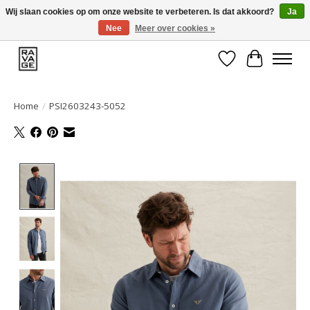
Wij slaan cookies op om onze website te verbeteren. Is dat akkoord?
Ja
Nee
Meer over cookies »
EEN GROOT ASSORTIMENT VAN TOP MERKEN!
Verlanglijst
Winkelwa
Home
/
PSI2603243-5052
Product image slideshow Items