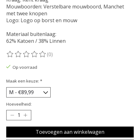
Mouwboorden: Verstelbare mouwboord, Manchet
met twee knopen
Logo: Logo op borst en mouw
Materiaal buitenlaag:
62% Katoen / 38% Linnen
(0)
De beoordeling van dit product is
0
van de 5
Op voorraad
Maak een keuze:
*
Hoeveelheid:
Toevoegen aan winkelwagen