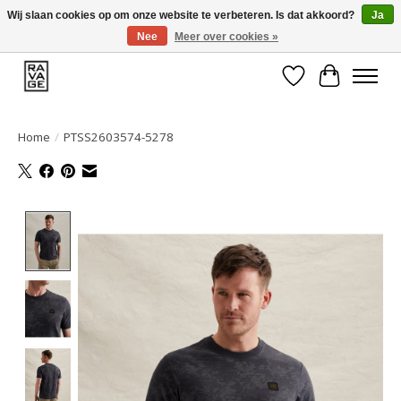
Wij slaan cookies op om onze website te verbeteren. Is dat akkoord?
Ja
Nee
Meer over cookies »
EEN GROOT ASSORTIMENT VAN TOP MERKEN!
Verlanglijst
Winkelwa
Home
/
PTSS2603574-5278
Product image slideshow Items