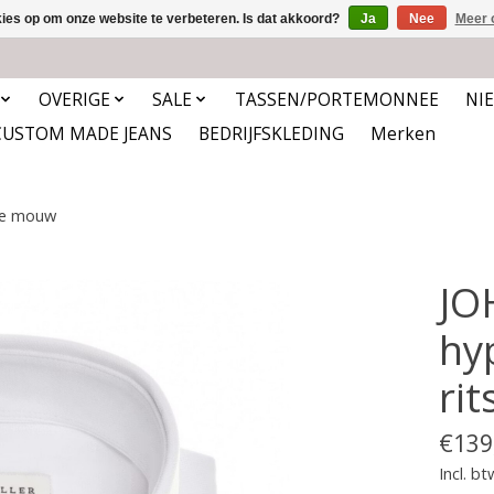
kies op om onze website te verbeteren. Is dat akkoord?
Ja
Nee
Meer 
OVERIGE
SALE
TASSEN/PORTEMONNEE
NI
CUSTOM MADE JEANS
BEDRIJFSKLEDING
Merken
rte mouw
JO
hy
rit
€139
Incl. bt