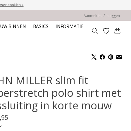
over cookies »
Aanmelden / Inloggen
EUW BINNEN
BASICS
INFORMATIE
HN MILLER slim fit
perstretch polo shirt met
ssluiting in korte mouw
,95
w