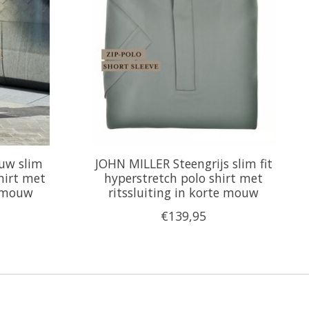
uw slim
JOHN MILLER Steengrijs slim fit
shirt met
hyperstretch polo shirt met
e mouw
ritssluiting in korte mouw
€139,95