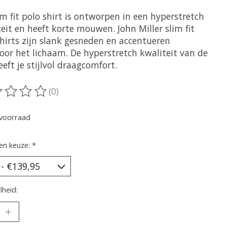
im fit polo shirt is ontworpen in een hyperstretch
eit en heeft korte mouwen. John Miller slim fit
shirts zijn slank gesneden en accentueren
oor het lichaam. De hyperstretch kwaliteit van de
eeft je stijlvol draagcomfort.
(0)
oordeling van dit product is
0
van de 5
voorraad
en keuze:
*
heid: