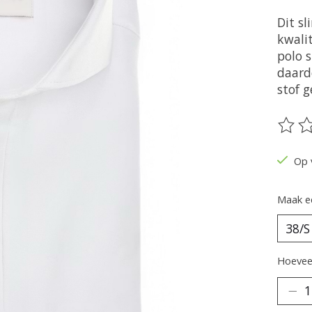
Dit sl
kwalit
polo 
daard
stof g
De be
Op 
Maak e
Hoeveel