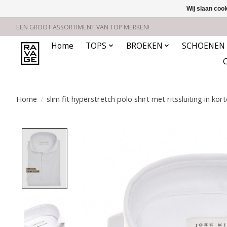
Wij slaan coo
EEN GROOT ASSORTIMENT VAN TOP MERKEN!
Home
TOPS
BROEKEN
SCHOENEN
Home
/
slim fit hyperstretch polo shirt met ritssluiting in ko
Product image slideshow Items