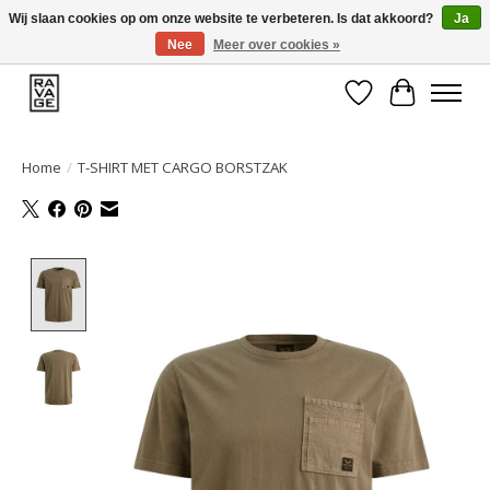
Wij slaan cookies op om onze website te verbeteren. Is dat akkoord?
Ja
Nee
Meer over cookies »
EEN GROOT ASSORTIMENT VAN TOP MERKEN!
Verlanglijst
Winkelwa
Home
/
T-SHIRT MET CARGO BORSTZAK
Product image slideshow Items