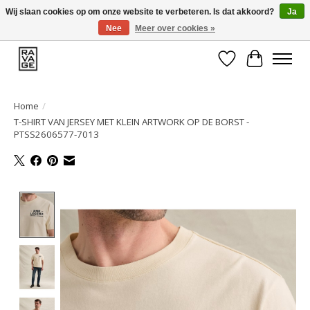
Wij slaan cookies op om onze website te verbeteren. Is dat akkoord?
Ja
Nee
Meer over cookies »
EEN GROOT ASSORTIMENT VAN TOP MERKEN!
Verlanglijst
Winkelwa
Home
/
T-SHIRT VAN JERSEY MET KLEIN ARTWORK OP DE BORST -
PTSS2606577-7013
Product image slideshow Items