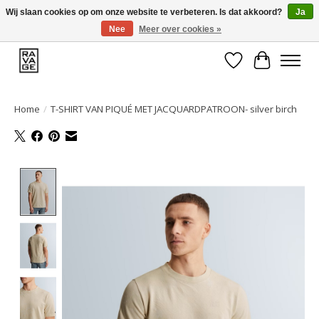
Wij slaan cookies op om onze website te verbeteren. Is dat akkoord?
Ja
Nee
Meer over cookies »
EEN GROOT ASSORTIMENT VAN TOP MERKEN!
Verlanglijst
Winkelwa
Home
/
T-SHIRT VAN PIQUÉ MET JACQUARDPATROON- silver birch
Product image slideshow Items