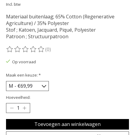
Incl. btw
Materiaal buitenlaag; 65% Cotton (Regenerative
Agriculture) / 35% Polyester
Stof ; Katoen, Jacquard, Piqué, Polyester
Patroon ; Structuurpatroon
(0)
De beoordeling van dit product is
0
van de 5
Op voorraad
Maak een keuze:
*
Hoeveelheid:
Toevoegen aan winkelwagen