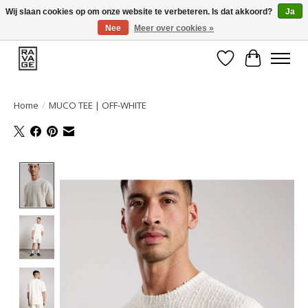
Wij slaan cookies op om onze website te verbeteren. Is dat akkoord?
Ja
Nee
Meer over cookies »
EEN GROOT ASSORTIMENT VAN TOP MERKEN!
Verlanglijst
Winkelwa
Home
/
MUCO TEE | OFF-WHITE
Product image slideshow Items