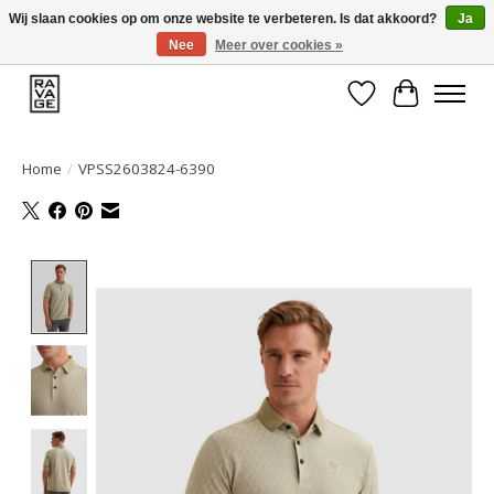
Wij slaan cookies op om onze website te verbeteren. Is dat akkoord?
Ja
Nee
Meer over cookies »
EEN GROOT ASSORTIMENT VAN TOP MERKEN!
Verlanglijst
Winkelwa
Home
/
VPSS2603824-6390
Product image slideshow Items