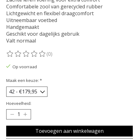
Comfortabele zool van gerecycled rubber
Lichtgewicht en flexibel draagcomfort
Uitneembaar voetbed
Handgemaakt
Geschikt voor dagelijks gebruik
Valt normaal
(0)
De beoordeling van dit product is
0
van de 5
Op voorraad
Maak een keuze:
*
Hoeveelheid:
Toevoegen aan winkelwagen