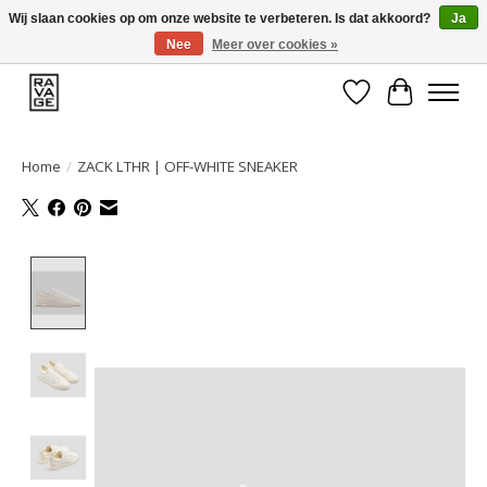
Wij slaan cookies op om onze website te verbeteren. Is dat akkoord?
Ja
Nee
Meer over cookies »
EEN GROOT ASSORTIMENT VAN TOP MERKEN!
Verlanglijst
Winkelwa
Home
/
ZACK LTHR | OFF-WHITE SNEAKER
Product image slideshow Items