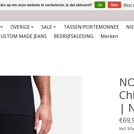
kies op om onze website te verbeteren. Is dat akkoord?
Ja
Nee
Meer 
OVERIGE
SALE
TASSEN/PORTEMONNEE
NI
CUSTOM MADE JEANS
BEDRIJFSKLEDING
Merken
NO
Ch
| 
€69,
Incl. bt