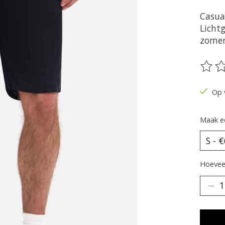
Casua
Licht
zomer
De be
Op 
Maak e
Hoeveel