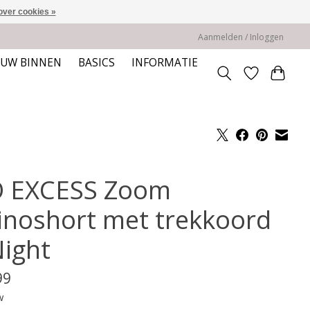
over cookies »
Aanmelden / Inloggen
EUW BINNEN
BASICS
INFORMATIE
 EXCESS Zoom
inoshort met trekkoord
Night
99
w