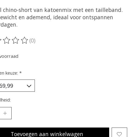
l chino-short van katoenmix met een tailleband.
gewicht en ademend, ideaal voor ontspannen
dagen.
(0)
oordeling van dit product is
0
van de 5
voorraad
en keuze:
*
heid:
Toevoegen aan winkelwagen